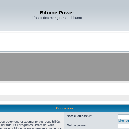
Bitume Power
L'asso des mangeurs de bitume
Connexion
Nom d’utilisateur:
M’enregi
ues secondes et augmente vos possibilités.
utilisateurs enregistrés. Avant de vous
Mot de passe:
de notre politique de vie privée. Assurez-vous