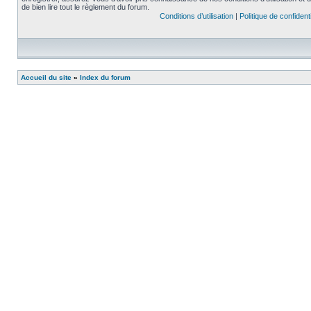
de bien lire tout le règlement du forum.
Conditions d’utilisation
|
Politique de confidenti
Accueil du site
»
Index du forum