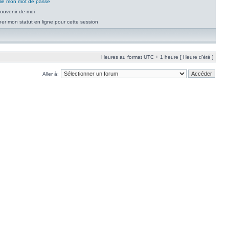
blié mon mot de passe
ouvenir de moi
er mon statut en ligne pour cette session
Heures au format UTC + 1 heure [ Heure d’été ]
Aller à: