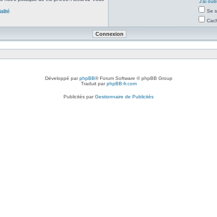
J’ai ou
alité
Se s
Cach
Développé par
phpBB
® Forum Software © phpBB Group
Traduit par
phpBB-fr.com
Publicités par
Gestionnaire de Publicités