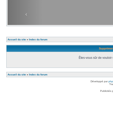
Accueil du site
»
Index du forum
Supprimer 
Êtes-vous sûr de vouloir
Accueil du site
»
Index du forum
Développé par
ph
Tra
Publicités