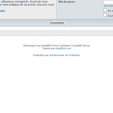
utilisateurs enregistrés. Avant de vous
Mot de passe:
de notre politique de vie privée. Assurez-vous
J’ai ou
alité
Se s
Cach
Développé par
phpBB
® Forum Software © phpBB Group
Traduit par
phpBB-fr.com
Publicités par
Gestionnaire de Publicités