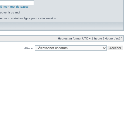
blié mon mot de passe
ouvenir de moi
er mon statut en ligne pour cette session
Heures au format UTC + 1 heure [ Heure d’été ]
Aller à: