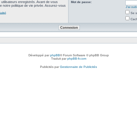
utilisateurs enregistrés. Avant de vous
Mot de passe:
de notre politique de vie privée. Assurez-vous
J’ai ou
alité
Se s
Cach
Développé par
phpBB
® Forum Software © phpBB Group
Traduit par
phpBB-fr.com
Publicités par
Gestionnaire de Publicités