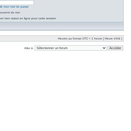
blié mon mot de passe
ouvenir de moi
er mon statut en ligne pour cette session
Heures au format UTC + 1 heure [ Heure d’été ]
Aller à: