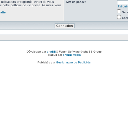
utilisateurs enregistrés. Avant de vous
Mot de passe:
de notre politique de vie privée. Assurez-vous
J’ai ou
alité
Se s
Cach
Développé par
phpBB
® Forum Software © phpBB Group
Traduit par
phpBB-fr.com
Publicités par
Gestionnaire de Publicités