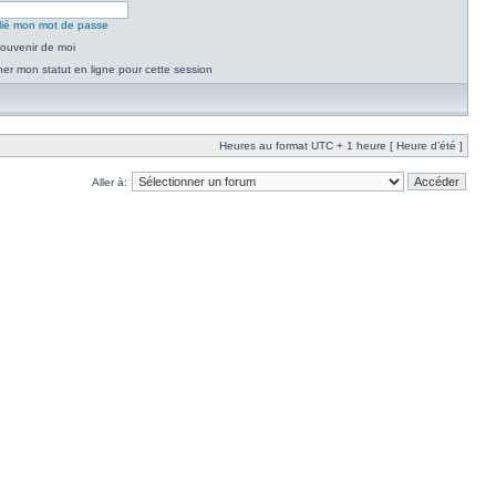
blié mon mot de passe
ouvenir de moi
er mon statut en ligne pour cette session
Heures au format UTC + 1 heure [ Heure d’été ]
Aller à: