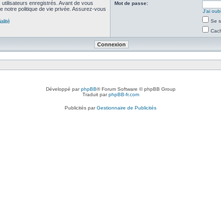
utilisateurs enregistrés. Avant de vous
Mot de passe:
de notre politique de vie privée. Assurez-vous
J’ai ou
alité
Se s
Cach
Développé par
phpBB
® Forum Software © phpBB Group
Traduit par
phpBB-fr.com
Publicités par
Gestionnaire de Publicités