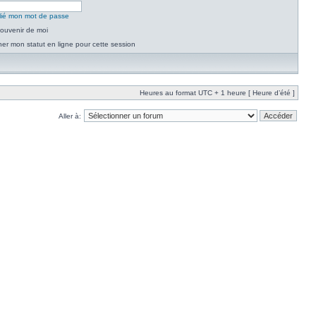
blié mon mot de passe
ouvenir de moi
er mon statut en ligne pour cette session
Heures au format UTC + 1 heure [ Heure d’été ]
Aller à: