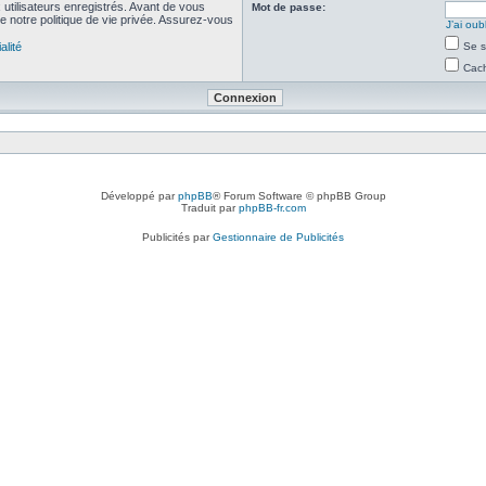
utilisateurs enregistrés. Avant de vous
Mot de passe:
de notre politique de vie privée. Assurez-vous
J’ai ou
alité
Se s
Cach
Développé par
phpBB
® Forum Software © phpBB Group
Traduit par
phpBB-fr.com
Publicités par
Gestionnaire de Publicités