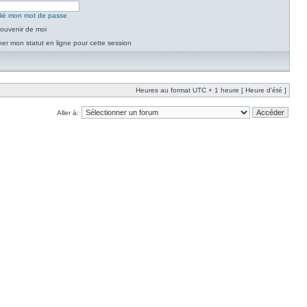
blié mon mot de passe
ouvenir de moi
er mon statut en ligne pour cette session
Heures au format UTC + 1 heure [ Heure d’été ]
Aller à: