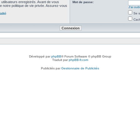
utilisateurs enregistrés. Avant de vous
Mot de passe:
de notre politique de vie privée. Assurez-vous
J’ai ou
alité
Se s
Cach
Développé par
phpBB
® Forum Software © phpBB Group
Traduit par
phpBB-fr.com
Publicités par
Gestionnaire de Publicités