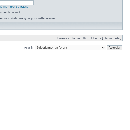
blié mon mot de passe
ouvenir de moi
er mon statut en ligne pour cette session
Heures au format UTC + 1 heure [ Heure d’été ]
Aller à: