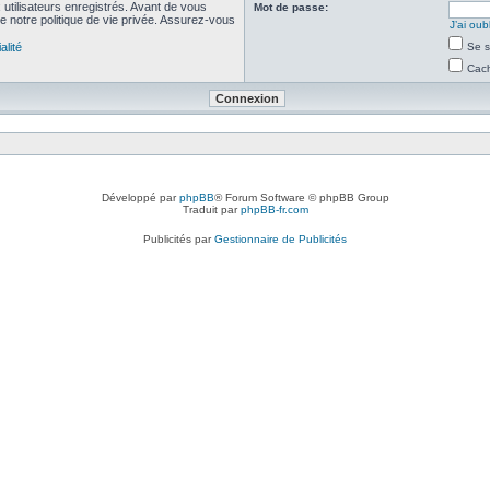
utilisateurs enregistrés. Avant de vous
Mot de passe:
de notre politique de vie privée. Assurez-vous
J’ai ou
alité
Se s
Cach
Développé par
phpBB
® Forum Software © phpBB Group
Traduit par
phpBB-fr.com
Publicités par
Gestionnaire de Publicités