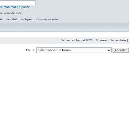
blié mon mot de passe
ouvenir de moi
er mon statut en ligne pour cette session
Heures au format UTC + 1 heure [ Heure d’été ]
Aller à: