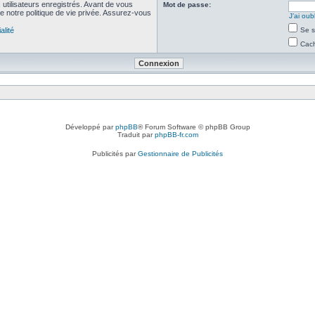
utilisateurs enregistrés. Avant de vous
Mot de passe:
de notre politique de vie privée. Assurez-vous
J’ai ou
alité
Se s
Cach
Développé par
phpBB
® Forum Software © phpBB Group
Traduit par
phpBB-fr.com
Publicités par
Gestionnaire de Publicités