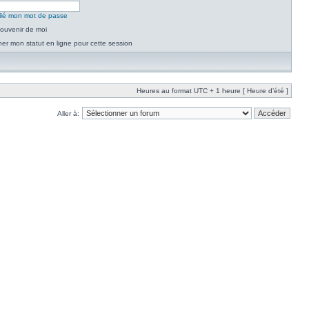
blié mon mot de passe
ouvenir de moi
er mon statut en ligne pour cette session
Heures au format UTC + 1 heure [ Heure d’été ]
Aller à: