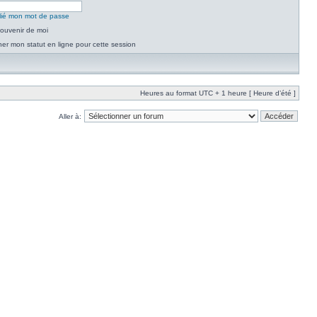
blié mon mot de passe
ouvenir de moi
er mon statut en ligne pour cette session
Heures au format UTC + 1 heure [ Heure d’été ]
Aller à: