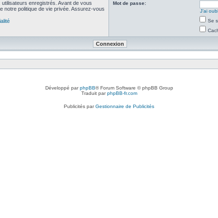
utilisateurs enregistrés. Avant de vous
Mot de passe:
de notre politique de vie privée. Assurez-vous
J’ai ou
alité
Se s
Cach
Développé par
phpBB
® Forum Software © phpBB Group
Traduit par
phpBB-fr.com
Publicités par
Gestionnaire de Publicités