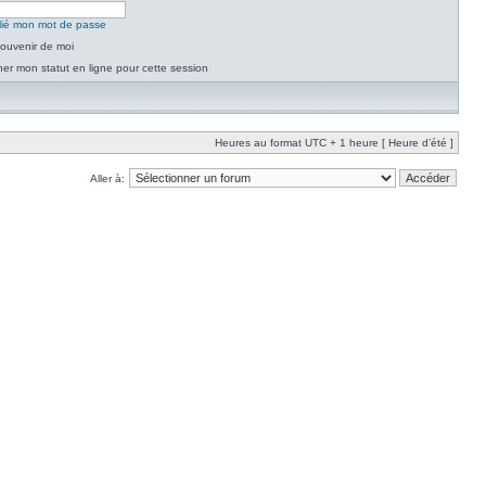
blié mon mot de passe
ouvenir de moi
er mon statut en ligne pour cette session
Heures au format UTC + 1 heure [ Heure d’été ]
Aller à: