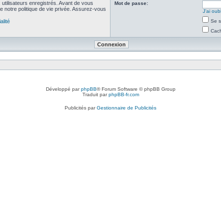
utilisateurs enregistrés. Avant de vous
Mot de passe:
de notre politique de vie privée. Assurez-vous
J’ai ou
alité
Se s
Cach
Développé par
phpBB
® Forum Software © phpBB Group
Traduit par
phpBB-fr.com
Publicités par
Gestionnaire de Publicités