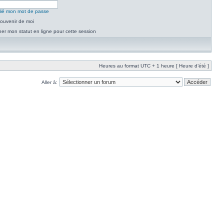
blié mon mot de passe
ouvenir de moi
er mon statut en ligne pour cette session
Heures au format UTC + 1 heure [ Heure d’été ]
Aller à: