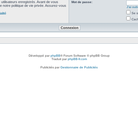
utilisateurs enregistrés. Avant de vous
Mot de passe:
de notre politique de vie privée. Assurez-vous
J’ai ou
alité
Se s
Cach
Développé par
phpBB
® Forum Software © phpBB Group
Traduit par
phpBB-fr.com
Publicités par
Gestionnaire de Publicités