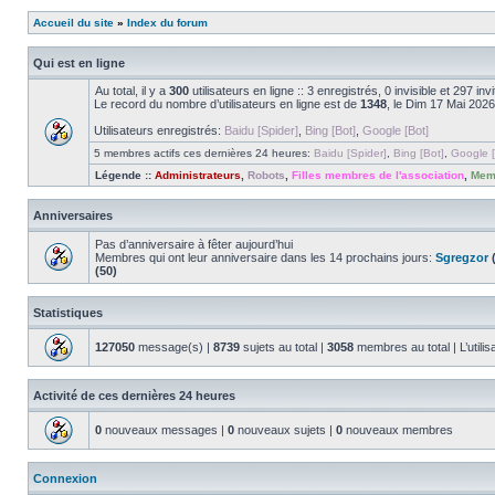
Accueil du site
»
Index du forum
Qui est en ligne
Au total, il y a
300
utilisateurs en ligne :: 3 enregistrés, 0 invisible et 297 i
Le record du nombre d’utilisateurs en ligne est de
1348
, le Dim 17 Mai 2026
Utilisateurs enregistrés:
Baidu [Spider]
,
Bing [Bot]
,
Google [Bot]
5 membres actifs ces dernières 24 heures:
Baidu [Spider]
,
Bing [Bot]
,
Google [
Légende ::
Administrateurs
,
Robots
,
Filles membres de l'association
,
Memb
Anniversaires
Pas d’anniversaire à fêter aujourd’hui
Membres qui ont leur anniversaire dans les 14 prochains jours:
Sgregzor
(
(50)
Statistiques
127050
message(s) |
8739
sujets au total |
3058
membres au total | L’utilis
Activité de ces dernières 24 heures
0
nouveaux messages |
0
nouveaux sujets |
0
nouveaux membres
Connexion