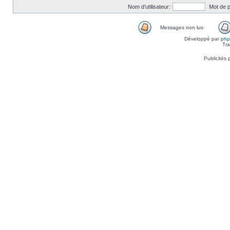
Nom d’utilisateur:
Mot de 
Messages non lus
Développé par
ph
Tra
Publicités