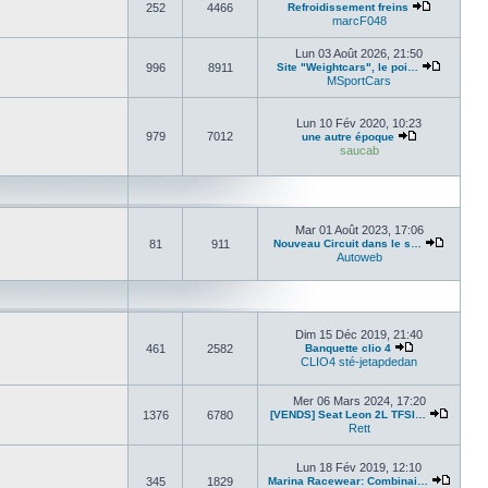
252
4466
Refroidissement freins
marcF048
Lun 03 Août 2026, 21:50
996
8911
Site "Weightcars", le poi…
MSportCars
Lun 10 Fév 2020, 10:23
979
7012
une autre époque
saucab
Mar 01 Août 2023, 17:06
81
911
Nouveau Circuit dans le s…
Autoweb
Dim 15 Déc 2019, 21:40
461
2582
Banquette clio 4
CLIO4 sté-jetapdedan
Mer 06 Mars 2024, 17:20
1376
6780
[VENDS] Seat Leon 2L TFSI…
Rett
Lun 18 Fév 2019, 12:10
345
1829
Marina Racewear: Combinai…