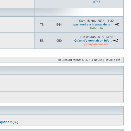
lo747
Sam 15 Nov 2014, 11:32
78
544
pas accès a la page du re…
KANEDA
Lun 08 Jan 2018, 13:35
53
950
Qq'un s'y connait en info…
yenajamaisassez
Heures au format UTC + 1 heure [ Heure d’été ]
a|bandit
(50)