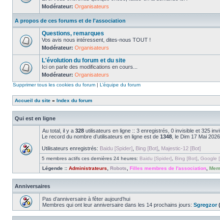
Modérateur:
Organisateurs
A propos de ces forums et de l'association
Questions, remarques
Vos avis nous intéressent, dites-nous TOUT !
Modérateur:
Organisateurs
L'évolution du forum et du site
Ici on parle des modifications en cours...
Modérateur:
Organisateurs
Supprimer tous les cookies du forum
|
L’équipe du forum
Accueil du site
»
Index du forum
Qui est en ligne
Au total, il y a
328
utilisateurs en ligne :: 3 enregistrés, 0 invisible et 325 i
Le record du nombre d’utilisateurs en ligne est de
1348
, le Dim 17 Mai 2026
Utilisateurs enregistrés:
Baidu [Spider]
,
Bing [Bot]
,
Majestic-12 [Bot]
5 membres actifs ces dernières 24 heures:
Baidu [Spider]
,
Bing [Bot]
,
Google [
Légende ::
Administrateurs
,
Robots
,
Filles membres de l'association
,
Memb
Anniversaires
Pas d’anniversaire à fêter aujourd’hui
Membres qui ont leur anniversaire dans les 14 prochains jours:
Sgregzor
(