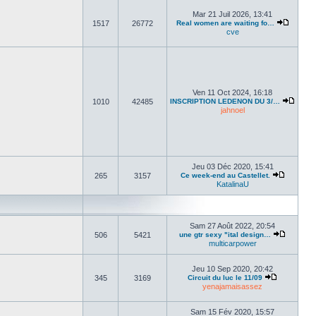
Mar 21 Juil 2026, 13:41
1517
26772
Real women are waiting fo…
cve
Ven 11 Oct 2024, 16:18
1010
42485
INSCRIPTION LEDENON DU 3/…
jahnoel
Jeu 03 Déc 2020, 15:41
265
3157
Ce week-end au Castellet.
KatalinaU
Sam 27 Août 2022, 20:54
506
5421
une gtr sexy "ital design…
multicarpower
Jeu 10 Sep 2020, 20:42
345
3169
Circuit du luc le 11/09
yenajamaisassez
Sam 15 Fév 2020, 15:57