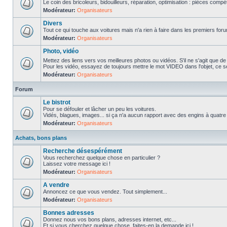
Le coin des bricoleurs, bidouilleurs, réparation, optimisation : pièces compét
Modérateur:
Organisateurs
Divers
Tout ce qui touche aux voitures mais n'a rien à faire dans les premiers forum
Modérateur:
Organisateurs
Photo, vidéo
Mettez des liens vers vos meilleures photos ou vidéos. S'il ne s'agit que de
Pour les vidéo, essayez de toujours mettre le mot VIDEO dans l'objet, ce se
Modérateur:
Organisateurs
Forum
Le bistrot
Pour se défouler et lâcher un peu les voitures.
Vidés, blagues, images... si ça n'a aucun rapport avec des engins à quatre ro
Modérateur:
Organisateurs
Achats, bons plans
Recherche désespérément
Vous recherchez quelque chose en particulier ?
Laissez votre message ici !
Modérateur:
Organisateurs
A vendre
Annoncez ce que vous vendez. Tout simplement...
Modérateur:
Organisateurs
Bonnes adresses
Donnez nous vos bons plans, adresses internet, etc...
Et si vous cherchez quelque chose, faites-en la demande ici !