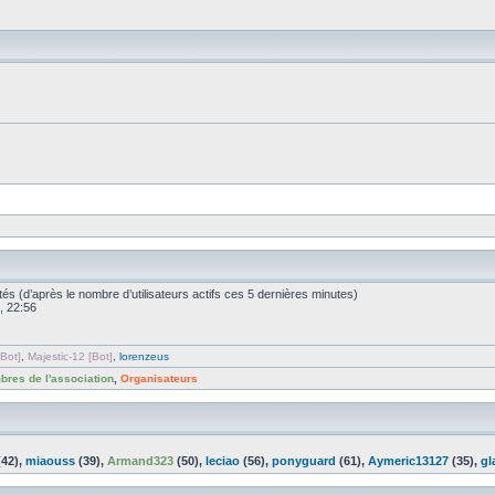
nvités (d’après le nombre d’utilisateurs actifs ces 5 dernières minutes)
, 22:56
Bot]
,
Majestic-12 [Bot]
,
lorenzeus
res de l'association
,
Organisateurs
42),
miaouss
(39),
Armand323
(50),
leciao
(56),
ponyguard
(61),
Aymeric13127
(35),
gl