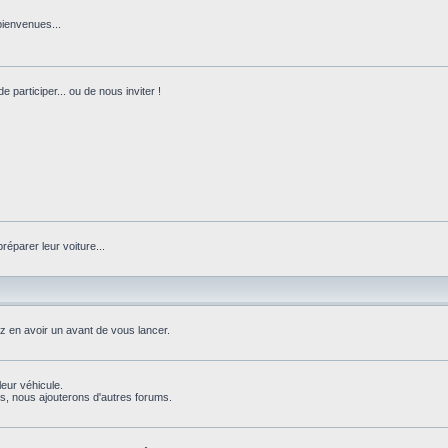
bienvenues...
 participer... ou de nous inviter !
réparer leur voiture...
ez en avoir un avant de vous lancer.
leur véhicule.
, nous ajouterons d'autres forums.