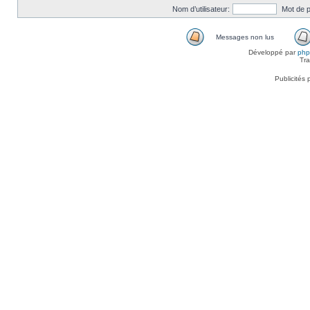
Nom d’utilisateur:
Mot de 
Messages non lus
Développé par
ph
Tra
Publicités