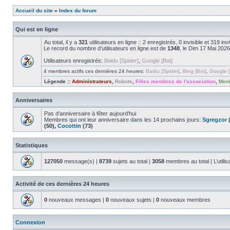
Accueil du site
»
Index du forum
Qui est en ligne
Au total, il y a
321
utilisateurs en ligne :: 2 enregistrés, 0 invisible et 319 i
Le record du nombre d’utilisateurs en ligne est de
1348
, le Dim 17 Mai 2026
Utilisateurs enregistrés:
Baidu [Spider]
,
Google [Bot]
4 membres actifs ces dernières 24 heures:
Baidu [Spider]
,
Bing [Bot]
,
Google [
Légende ::
Administrateurs
,
Robots
,
Filles membres de l'association
,
Memb
Anniversaires
Pas d’anniversaire à fêter aujourd’hui
Membres qui ont leur anniversaire dans les 14 prochains jours:
Sgregzor
(
(50),
Cocottin
(73)
Statistiques
127050
message(s) |
8739
sujets au total |
3058
membres au total | L’utilis
Activité de ces dernières 24 heures
0
nouveaux messages |
0
nouveaux sujets |
0
nouveaux membres
Connexion