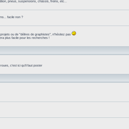
ition, pneus, suspensions, châssis, freins, etc...
s... facile non ?
 projets ou de "délires de graphistes", n'hésitez pas
ra plus facile pour les recherches !
ues, c'est ici qu'il faut poster