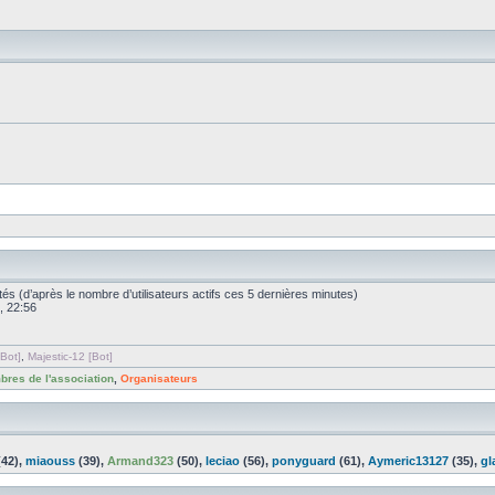
nvités (d’après le nombre d’utilisateurs actifs ces 5 dernières minutes)
, 22:56
Bot]
,
Majestic-12 [Bot]
res de l'association
,
Organisateurs
42),
miaouss
(39),
Armand323
(50),
leciao
(56),
ponyguard
(61),
Aymeric13127
(35),
gl