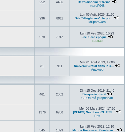
252
4466
Refroidissement freins
marcF048
Lun 03 Août 2026, 21:50
996
8911
Site "Weightcars", le poi…
MSportCars
Lun 10 Fév 2020, 10:23
979
7012
une autre époque
saucab
Mar 01 Août 2023, 17:06
81
911
Nouveau Circuit dans le s…
Autoweb
Dim 15 Déc 2019, 21:40
461
2582
Banquette clio 4
CLIO4 sté-jetapdedan
Mer 06 Mars 2024, 17:20
1376
6780
[VENDS] Seat Leon 2L TFSI…
Rett
Lun 18 Fév 2019, 12:10
345
1829
Marina Racewear: Combinai…