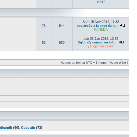
lo747
Sam 15 Nov 2014, 11:32
78
544
pas accès a la page du re…
KANEDA
Lun 08 Jan 2018, 13:35
53
950
Qq'un s'y connait en info…
yenajamaisassez
Heures au format UTC + 1 heure [ Heure d’été ]
a|bandit
(50),
Cocottin
(73)