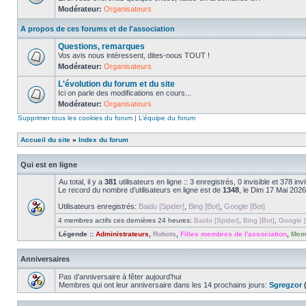
Modérateur:
Organisateurs
A propos de ces forums et de l'association
Questions, remarques
Vos avis nous intéressent, dites-nous TOUT !
Modérateur:
Organisateurs
L'évolution du forum et du site
Ici on parle des modifications en cours...
Modérateur:
Organisateurs
Supprimer tous les cookies du forum
|
L’équipe du forum
Accueil du site
»
Index du forum
Qui est en ligne
Au total, il y a
381
utilisateurs en ligne :: 3 enregistrés, 0 invisible et 378 i
Le record du nombre d’utilisateurs en ligne est de
1348
, le Dim 17 Mai 2026
Utilisateurs enregistrés:
Baidu [Spider]
,
Bing [Bot]
,
Google [Bot]
4 membres actifs ces dernières 24 heures:
Baidu [Spider]
,
Bing [Bot]
,
Google [
Légende ::
Administrateurs
,
Robots
,
Filles membres de l'association
,
Memb
Anniversaires
Pas d’anniversaire à fêter aujourd’hui
Membres qui ont leur anniversaire dans les 14 prochains jours:
Sgregzor
(