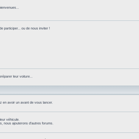
bienvenues...
 participer... ou de nous inviter !
réparer leur voiture...
ez en avoir un avant de vous lancer.
leur véhicule.
, nous ajouterons d'autres forums.