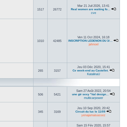
Mar 21 Juil 2026, 13:41
1517
26772
Real women are waiting fo…
cve
Ven 11 Oct 2024, 16:18
1010
42485
INSCRIPTION LEDENON DU 3/…
jahnoel
Jeu 03 Déc 2020, 15:41
265
3157
Ce week-end au Castellet.
KatalinaU
Sam 27 Août 2022, 20:54
506
5421
une gtr sexy "ital design…
multicarpower
Jeu 10 Sep 2020, 20:42
345
3169
Circuit du luc le 11/09
yenajamaisassez
Sam 15 Fév 2020, 15:57