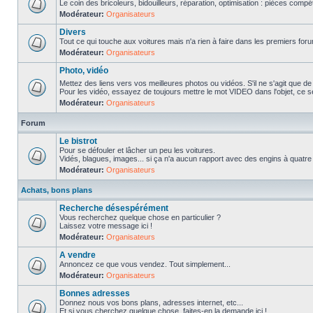
Le coin des bricoleurs, bidouilleurs, réparation, optimisation : pièces compét
Modérateur:
Organisateurs
Divers
Tout ce qui touche aux voitures mais n'a rien à faire dans les premiers forum
Modérateur:
Organisateurs
Photo, vidéo
Mettez des liens vers vos meilleures photos ou vidéos. S'il ne s'agit que de
Pour les vidéo, essayez de toujours mettre le mot VIDEO dans l'objet, ce se
Modérateur:
Organisateurs
Forum
Le bistrot
Pour se défouler et lâcher un peu les voitures.
Vidés, blagues, images... si ça n'a aucun rapport avec des engins à quatre ro
Modérateur:
Organisateurs
Achats, bons plans
Recherche désespérément
Vous recherchez quelque chose en particulier ?
Laissez votre message ici !
Modérateur:
Organisateurs
A vendre
Annoncez ce que vous vendez. Tout simplement...
Modérateur:
Organisateurs
Bonnes adresses
Donnez nous vos bons plans, adresses internet, etc...
Et si vous cherchez quelque chose, faites-en la demande ici !