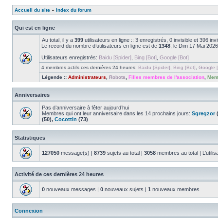
Accueil du site
»
Index du forum
Qui est en ligne
Au total, il y a
399
utilisateurs en ligne :: 3 enregistrés, 0 invisible et 396 i
Le record du nombre d’utilisateurs en ligne est de
1348
, le Dim 17 Mai 2026
Utilisateurs enregistrés:
Baidu [Spider]
,
Bing [Bot]
,
Google [Bot]
4 membres actifs ces dernières 24 heures:
Baidu [Spider]
,
Bing [Bot]
,
Google [
Légende ::
Administrateurs
,
Robots
,
Filles membres de l'association
,
Memb
Anniversaires
Pas d’anniversaire à fêter aujourd’hui
Membres qui ont leur anniversaire dans les 14 prochains jours:
Sgregzor
(
(50),
Cocottin
(73)
Statistiques
127050
message(s) |
8739
sujets au total |
3058
membres au total | L’utilis
Activité de ces dernières 24 heures
0
nouveaux messages |
0
nouveaux sujets |
1
nouveaux membres
Connexion