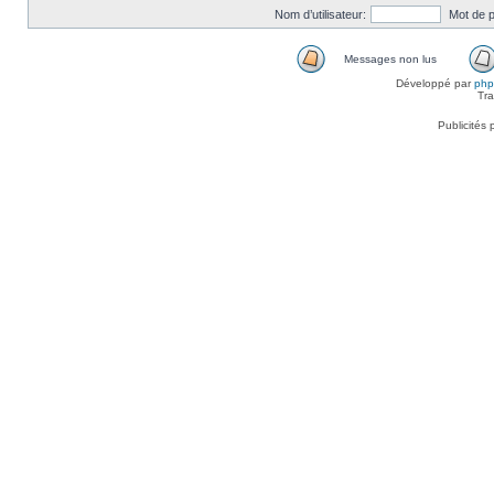
Nom d’utilisateur:
Mot de 
Messages non lus
Développé par
ph
Tra
Publicités