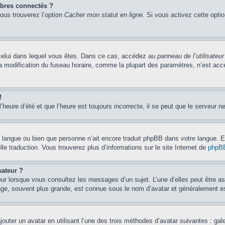
bres connectés ?
vous trouverez l’option
Cacher mon statut en ligne
. Si vous activez cette opti
de celui dans lequel vous êtes. Dans ce cas, accédez au
panneau de l’utilisateur
la modification du fuseau horaire, comme la plupart des paramètres, n’est ac
!
’heure d’été et que l’heure est toujours incorrecte, il se peut que le serveur n
otre langue ou bien que personne n’ait encore traduit phpBB dans votre langue.
lle traduction. Vous trouverez plus d’informations sur le site Internet de
phpB
sateur ?
eur lorsque vous consultez les messages d’un sujet. L’une d’elles peut être a
age, souvent plus grande, est connue sous le nom d’avatar et généralement 
jouter un avatar en utilisant l’une des trois méthodes d’avatar suivantes : gal