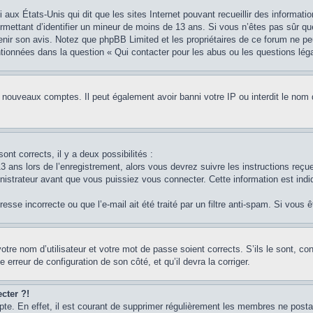
i aux États-Unis qui dit que les sites Internet pouvant recueillir des informa
permettant d’identifier un mineur de moins de 13 ans. Si vous n’êtes pas sûr q
btenir son avis. Notez que phpBB Limited et les propriétaires de ce forum ne pe
ntionnées dans la question « Qui contacter pour les abus ou les questions lég
e nouveaux comptes. Il peut également avoir banni votre IP ou interdit le nom 
ont corrects, il y a deux possibilités :
3 ans lors de l’enregistrement, alors vous devrez suivre les instructions reç
strateur avant que vous puissiez vous connecter. Cette information est indiq
sse incorrecte ou que l’e-mail ait été traité par un filtre anti-spam. Si vous 
otre nom d’utilisateur et votre mot de passe soient corrects. S’ils le sont, c
e erreur de configuration de son côté, et qu’il devra la corriger.
cter ?!
pte. En effet, il est courant de supprimer régulièrement les membres ne postan