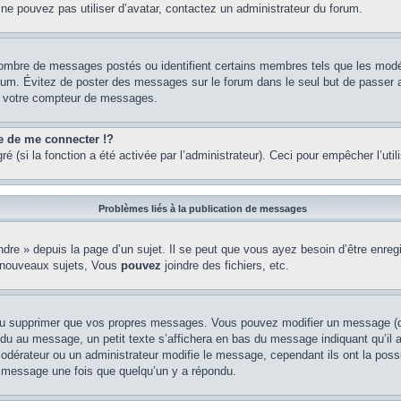
 ne pouvez pas utiliser d’avatar, contactez un administrateur du forum.
e nombre de messages postés ou identifient certains membres tels que les mod
u forum. Évitez de poster des messages sur le forum dans le seul but de passer 
er votre compteur de messages.
de me connecter !?
(si la fonction a été activée par l’administrateur). Ceci pour empêcher l’utilis
Problèmes liés à la publication de messages
re » depuis la page d’un sujet. Il se peut que vous ayez besoin d’être enregi
 nouveaux sujets, Vous
pouvez
joindre des fichiers, etc.
ou supprimer que vos propres messages. Vous pouvez modifier un message (que
au message, un petit texte s’affichera en bas du message indiquant qu’il a ét
odérateur ou un administrateur modifie le message, cependant ils ont la possib
un message une fois que quelqu’un y a répondu.