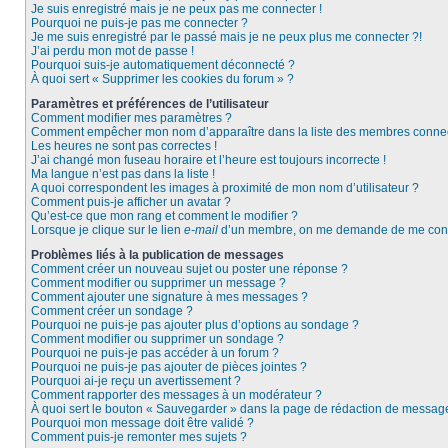
Je suis enregistré mais je ne peux pas me connecter !
Pourquoi ne puis-je pas me connecter ?
Je me suis enregistré par le passé mais je ne peux plus me connecter ?!
J’ai perdu mon mot de passe !
Pourquoi suis-je automatiquement déconnecté ?
À quoi sert « Supprimer les cookies du forum » ?
Paramètres et préférences de l’utilisateur
Comment modifier mes paramètres ?
Comment empêcher mon nom d’apparaître dans la liste des membres conne
Les heures ne sont pas correctes !
J’ai changé mon fuseau horaire et l’heure est toujours incorrecte !
Ma langue n’est pas dans la liste !
A quoi correspondent les images à proximité de mon nom d’utilisateur ?
Comment puis-je afficher un avatar ?
Qu’est-ce que mon rang et comment le modifier ?
Lorsque je clique sur le lien
e-mail
d’un membre, on me demande de me conn
Problèmes liés à la publication de messages
Comment créer un nouveau sujet ou poster une réponse ?
Comment modifier ou supprimer un message ?
Comment ajouter une signature à mes messages ?
Comment créer un sondage ?
Pourquoi ne puis-je pas ajouter plus d’options au sondage ?
Comment modifier ou supprimer un sondage ?
Pourquoi ne puis-je pas accéder à un forum ?
Pourquoi ne puis-je pas ajouter de pièces jointes ?
Pourquoi ai-je reçu un avertissement ?
Comment rapporter des messages à un modérateur ?
À quoi sert le bouton « Sauvegarder » dans la page de rédaction de messag
Pourquoi mon message doit être validé ?
Comment puis-je remonter mes sujets ?