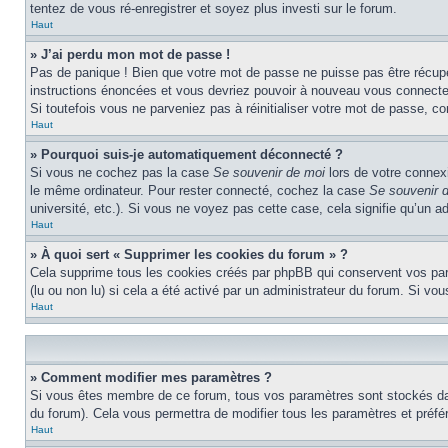
tentez de vous ré-enregistrer et soyez plus investi sur le forum.
Haut
» J’ai perdu mon mot de passe !
Pas de panique ! Bien que votre mot de passe ne puisse pas être récupéré
instructions énoncées et vous devriez pouvoir à nouveau vous connecte
Si toutefois vous ne parveniez pas à réinitialiser votre mot de passe, c
Haut
» Pourquoi suis-je automatiquement déconnecté ?
Si vous ne cochez pas la case
Se souvenir de moi
lors de votre connex
le même ordinateur. Pour rester connecté, cochez la case
Se souvenir 
université, etc.). Si vous ne voyez pas cette case, cela signifie qu’un a
Haut
» À quoi sert « Supprimer les cookies du forum » ?
Cela supprime tous les cookies créés par phpBB qui conservent vos param
(lu ou non lu) si cela a été activé par un administrateur du forum. Si 
Haut
» Comment modifier mes paramètres ?
Si vous êtes membre de ce forum, tous vos paramètres sont stockés da
du forum). Cela vous permettra de modifier tous les paramètres et préf
Haut