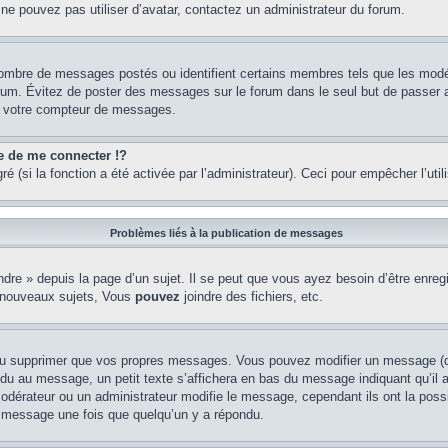
 ne pouvez pas utiliser d’avatar, contactez un administrateur du forum.
e nombre de messages postés ou identifient certains membres tels que les mod
u forum. Évitez de poster des messages sur le forum dans le seul but de passer 
er votre compteur de messages.
de me connecter !?
(si la fonction a été activée par l’administrateur). Ceci pour empêcher l’utilis
Problèmes liés à la publication de messages
re » depuis la page d’un sujet. Il se peut que vous ayez besoin d’être enregi
 nouveaux sujets, Vous
pouvez
joindre des fichiers, etc.
ou supprimer que vos propres messages. Vous pouvez modifier un message (que
au message, un petit texte s’affichera en bas du message indiquant qu’il a ét
odérateur ou un administrateur modifie le message, cependant ils ont la possib
un message une fois que quelqu’un y a répondu.