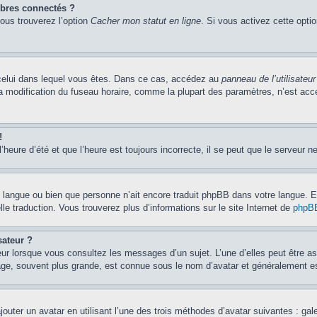
bres connectés ?
vous trouverez l’option
Cacher mon statut en ligne
. Si vous activez cette opti
de celui dans lequel vous êtes. Dans ce cas, accédez au
panneau de l’utilisateur
la modification du fuseau horaire, comme la plupart des paramètres, n’est ac
!
’heure d’été et que l’heure est toujours incorrecte, il se peut que le serveur n
otre langue ou bien que personne n’ait encore traduit phpBB dans votre langue.
lle traduction. Vous trouverez plus d’informations sur le site Internet de
phpB
sateur ?
eur lorsque vous consultez les messages d’un sujet. L’une d’elles peut être a
age, souvent plus grande, est connue sous le nom d’avatar et généralement 
jouter un avatar en utilisant l’une des trois méthodes d’avatar suivantes : gal