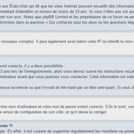
i aux États-Unis qui dit que les sites Internet pouvant recueillir des informa
permettant d’identifier un mineur de moins de 13 ans. Si vous n’êtes pas sûr q
btenir son avis. Notez que phpBB Limited et les propriétaires de ce forum ne pe
ntionnées dans la question « Qui contacter pour les abus ou les questions lég
e nouveaux comptes. Il peut également avoir banni votre IP ou interdit le nom 
ont corrects, il y a deux possibilités :
3 ans lors de l’enregistrement, alors vous devrez suivre les instructions reç
strateur avant que vous puissiez vous connecter. Cette information est indiq
sse incorrecte ou que l’e-mail ait été traité par un filtre anti-spam. Si vous 
otre nom d’utilisateur et votre mot de passe soient corrects. S’ils le sont, c
e erreur de configuration de son côté, et qu’il devra la corriger.
cter ?!
pte. En effet, il est courant de supprimer régulièrement les membres ne postan