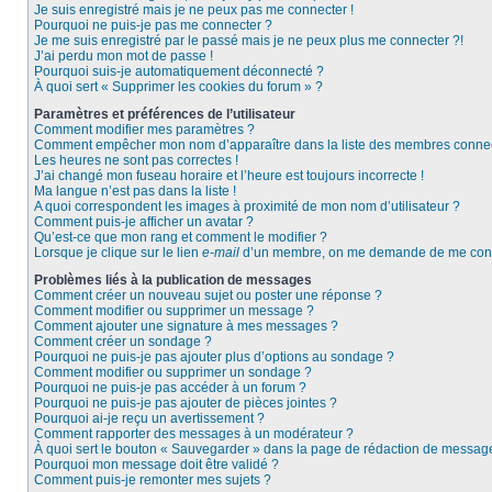
Je suis enregistré mais je ne peux pas me connecter !
Pourquoi ne puis-je pas me connecter ?
Je me suis enregistré par le passé mais je ne peux plus me connecter ?!
J’ai perdu mon mot de passe !
Pourquoi suis-je automatiquement déconnecté ?
À quoi sert « Supprimer les cookies du forum » ?
Paramètres et préférences de l’utilisateur
Comment modifier mes paramètres ?
Comment empêcher mon nom d’apparaître dans la liste des membres conne
Les heures ne sont pas correctes !
J’ai changé mon fuseau horaire et l’heure est toujours incorrecte !
Ma langue n’est pas dans la liste !
A quoi correspondent les images à proximité de mon nom d’utilisateur ?
Comment puis-je afficher un avatar ?
Qu’est-ce que mon rang et comment le modifier ?
Lorsque je clique sur le lien
e-mail
d’un membre, on me demande de me conn
Problèmes liés à la publication de messages
Comment créer un nouveau sujet ou poster une réponse ?
Comment modifier ou supprimer un message ?
Comment ajouter une signature à mes messages ?
Comment créer un sondage ?
Pourquoi ne puis-je pas ajouter plus d’options au sondage ?
Comment modifier ou supprimer un sondage ?
Pourquoi ne puis-je pas accéder à un forum ?
Pourquoi ne puis-je pas ajouter de pièces jointes ?
Pourquoi ai-je reçu un avertissement ?
Comment rapporter des messages à un modérateur ?
À quoi sert le bouton « Sauvegarder » dans la page de rédaction de messag
Pourquoi mon message doit être validé ?
Comment puis-je remonter mes sujets ?