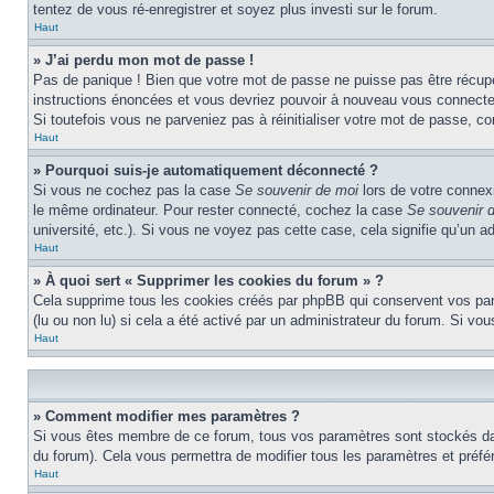
tentez de vous ré-enregistrer et soyez plus investi sur le forum.
Haut
» J’ai perdu mon mot de passe !
Pas de panique ! Bien que votre mot de passe ne puisse pas être récupéré
instructions énoncées et vous devriez pouvoir à nouveau vous connecte
Si toutefois vous ne parveniez pas à réinitialiser votre mot de passe, c
Haut
» Pourquoi suis-je automatiquement déconnecté ?
Si vous ne cochez pas la case
Se souvenir de moi
lors de votre connex
le même ordinateur. Pour rester connecté, cochez la case
Se souvenir 
université, etc.). Si vous ne voyez pas cette case, cela signifie qu’un a
Haut
» À quoi sert « Supprimer les cookies du forum » ?
Cela supprime tous les cookies créés par phpBB qui conservent vos param
(lu ou non lu) si cela a été activé par un administrateur du forum. Si 
Haut
» Comment modifier mes paramètres ?
Si vous êtes membre de ce forum, tous vos paramètres sont stockés da
du forum). Cela vous permettra de modifier tous les paramètres et préf
Haut