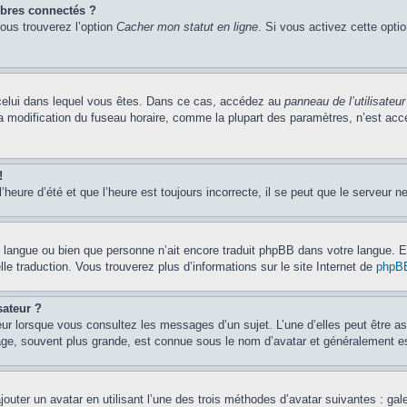
bres connectés ?
vous trouverez l’option
Cacher mon statut en ligne
. Si vous activez cette opti
de celui dans lequel vous êtes. Dans ce cas, accédez au
panneau de l’utilisateur
la modification du fuseau horaire, comme la plupart des paramètres, n’est ac
!
’heure d’été et que l’heure est toujours incorrecte, il se peut que le serveur n
otre langue ou bien que personne n’ait encore traduit phpBB dans votre langue.
lle traduction. Vous trouverez plus d’informations sur le site Internet de
phpB
sateur ?
eur lorsque vous consultez les messages d’un sujet. L’une d’elles peut être a
age, souvent plus grande, est connue sous le nom d’avatar et généralement 
jouter un avatar en utilisant l’une des trois méthodes d’avatar suivantes : gal