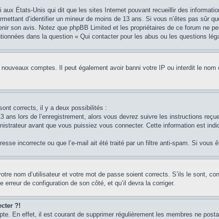
i aux États-Unis qui dit que les sites Internet pouvant recueillir des informa
permettant d’identifier un mineur de moins de 13 ans. Si vous n’êtes pas sûr q
btenir son avis. Notez que phpBB Limited et les propriétaires de ce forum ne pe
ntionnées dans la question « Qui contacter pour les abus ou les questions lég
e nouveaux comptes. Il peut également avoir banni votre IP ou interdit le nom 
ont corrects, il y a deux possibilités :
3 ans lors de l’enregistrement, alors vous devrez suivre les instructions reç
strateur avant que vous puissiez vous connecter. Cette information est indiq
sse incorrecte ou que l’e-mail ait été traité par un filtre anti-spam. Si vous 
otre nom d’utilisateur et votre mot de passe soient corrects. S’ils le sont, c
e erreur de configuration de son côté, et qu’il devra la corriger.
cter ?!
pte. En effet, il est courant de supprimer régulièrement les membres ne postan