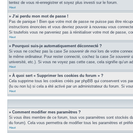
tentez de vous ré-enregistrer et soyez plus investi sur le forum.
Haut
» J’ai perdu mon mot de passe !
Pas de panique ! Bien que votre mot de passe ne puisse pas être récupéré
instructions énoncées et vous devriez pouvoir à nouveau vous connecte
Si toutefois vous ne parveniez pas à réinitialiser votre mot de passe, c
Haut
» Pourquoi suis-je automatiquement déconnecté ?
Si vous ne cochez pas la case
Se souvenir de moi
lors de votre connex
le même ordinateur. Pour rester connecté, cochez la case
Se souvenir 
université, etc.). Si vous ne voyez pas cette case, cela signifie qu’un a
Haut
» À quoi sert « Supprimer les cookies du forum » ?
Cela supprime tous les cookies créés par phpBB qui conservent vos param
(lu ou non lu) si cela a été activé par un administrateur du forum. Si 
Haut
» Comment modifier mes paramètres ?
Si vous êtes membre de ce forum, tous vos paramètres sont stockés da
du forum). Cela vous permettra de modifier tous les paramètres et préf
Haut