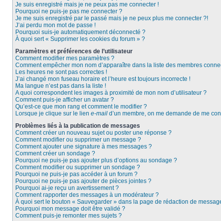
Je suis enregistré mais je ne peux pas me connecter !
Pourquoi ne puis-je pas me connecter ?
Je me suis enregistré par le passé mais je ne peux plus me connecter ?!
J’ai perdu mon mot de passe !
Pourquoi suis-je automatiquement déconnecté ?
À quoi sert « Supprimer les cookies du forum » ?
Paramètres et préférences de l’utilisateur
Comment modifier mes paramètres ?
Comment empêcher mon nom d’apparaître dans la liste des membres conne
Les heures ne sont pas correctes !
J’ai changé mon fuseau horaire et l’heure est toujours incorrecte !
Ma langue n’est pas dans la liste !
A quoi correspondent les images à proximité de mon nom d’utilisateur ?
Comment puis-je afficher un avatar ?
Qu’est-ce que mon rang et comment le modifier ?
Lorsque je clique sur le lien
e-mail
d’un membre, on me demande de me conn
Problèmes liés à la publication de messages
Comment créer un nouveau sujet ou poster une réponse ?
Comment modifier ou supprimer un message ?
Comment ajouter une signature à mes messages ?
Comment créer un sondage ?
Pourquoi ne puis-je pas ajouter plus d’options au sondage ?
Comment modifier ou supprimer un sondage ?
Pourquoi ne puis-je pas accéder à un forum ?
Pourquoi ne puis-je pas ajouter de pièces jointes ?
Pourquoi ai-je reçu un avertissement ?
Comment rapporter des messages à un modérateur ?
À quoi sert le bouton « Sauvegarder » dans la page de rédaction de messag
Pourquoi mon message doit être validé ?
Comment puis-je remonter mes sujets ?