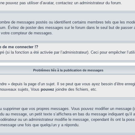
 ne pouvez pas utiliser d’avatar, contactez un administrateur du forum.
e nombre de messages postés ou identifient certains membres tels que les mod
u forum. Évitez de poster des messages sur le forum dans le seul but de passer 
er votre compteur de messages.
de me connecter !?
(si la fonction a été activée par l’administrateur). Ceci pour empêcher l’utilis
Problèmes liés à la publication de messages
re » depuis la page d’un sujet. Il se peut que vous ayez besoin d’être enregi
 nouveaux sujets, Vous
pouvez
joindre des fichiers, etc.
ou supprimer que vos propres messages. Vous pouvez modifier un message (que
au message, un petit texte s’affichera en bas du message indiquant qu’il a ét
odérateur ou un administrateur modifie le message, cependant ils ont la possib
un message une fois que quelqu’un y a répondu.